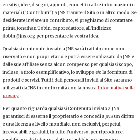
creativi, idee, disegni, appunti, concetti o altre informazioni o
materiali (“Contributi”) a JNS tramite il Sito o in altro modo. Se
desiderate inviare un contributo, vi preghiamo di contattare
prima Jonathan Tobin, caporedattore, all’indirizzo
jtobin@jns.org per presentare la vostra idea.
Qualsiasi contenuto inviato a JNS sarà trattato come non
riservato e non proprietario e potrà essere utilizzato da JNS e
dalle sue affiliate senza alcun compenso per qualsiasi scopo,
incluso, a titolo esemplificativo, lo sviluppo e/o la fornitura di
prodotti e servizi. Tutti i dati personali inviati al Sito saranno
utilizzati da JNS in conformità con la nostra
Informativa sulla
privacy
.
Per quanto riguarda qualsiasi Contenuto inviato a JNS,
garantisci di esserne il proprietario e concedi a JNS un diritto
e una licenza a livello mondiale, non esclusivi, perpetui,
irrevocabili e gratuiti, in tutto l’universo, per riprodurre,
modificare, distribuire, adattare, pubblicare, eseguire