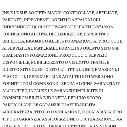
JNS E LE SUE SOCIETÀ MADRI, CONTROLLATE, AFFILIATE,
PARTNER, DIPENDENTI, AGENTI E APPALTATORI
INDIPENDENTI (COLLETTIVAMENTE “PARTI JNS”) NON
FORNISCONO ALCUNA DICHIARAZIONE, ESPLICITA O
IMPLICITA, RIGUARDO ALLE INFORMAZIONI, AI PRODOTTI,
AI SERVIZI E AL MATERIALE FORNITI SU QUESTO SITO O A
QUALSIASI INFORMAZIONE, PRODOTTO O SERVIZIO
DISPONIBILE, PUBBLICIZZATO O VENDUTO TRAMITE
QUESTO SITO. QUESTO SITO E TUTTE LE INFORMAZIONI, I
PRODOTTI, I SERVIZI E I LINK AD ALTRI SITI WEB SONO
FORNITI “COSÌ COME SONO” SENZA ALCUNA GARANZIA DI
ALCUN TIPO, INCLUSE LE GARANZIE IMPLICITE DI
COMMERCIABILITÀ E IDONEITÀ PER UNO SCOPO
PARTICOLARE, LE GARANZIE DI AFFIDABILITÀ,
ACCURATEZZA, TITOLO O VIOLAZIONE, O QUALSIASI ALTRO
TIPO DI GARANZIA, ASSICURAZIONE O DICHIARAZIONE, SIA
ORALE, SCRITTA O IN FORMA ELETTRONICA. IN NESSUN