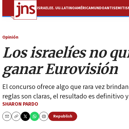
ISRAEL
EE. UU.
LATINOAMÉRICA
MUNDO
ANTISEMITI
Opinión
Los israelíes no qu
ganar Eurovisión
El concurso ofrece algo que rara vez brindan
reglas son claras, el resultado es definitivo 
SHARON PARDO
Republish
Email
Copy
Print