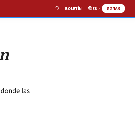
DONAR
ES
BOLETÍN
Show
Search
en
, donde las