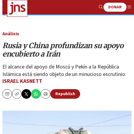
DONAR
Show
Me
Search
Análisis
Rusia y China profundizan su apoyo
encubierto a Irán
El alcance del apoyo de Moscú y Pekín a la República
Islámica está siendo objeto de un minucioso escrutinio.
ISRAEL KASNETT
Republish
Email
Copy
Print