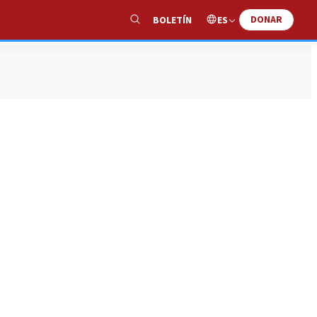
DONAR
ES
BOLETÍN
Show
Search