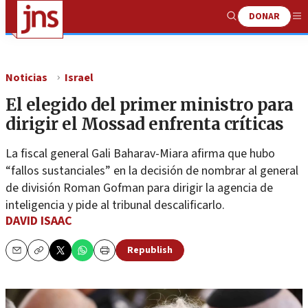
DONAR
Show
Me
Search
Noticias
Israel
El elegido del primer ministro para
dirigir el Mossad enfrenta críticas
La fiscal general Gali Baharav-Miara afirma que hubo
“fallos sustanciales” en la decisión de nombrar al general
de división Roman Gofman para dirigir la agencia de
inteligencia y pide al tribunal descalificarlo.
DAVID ISAAC
Republish
Email
Copy
Print