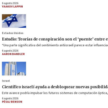
6 agosto 2026
YAAKOV LAPPIN
Estados Unidos
Estudio: Teorías de conspiración son el ‘puente’ entre el
“Una parte significativa del sentimiento antiisraelí parece estar influenc
6 agosto 2026
AARON BANDLER
Israel
Científico israelí ayuda a desbloquear nuevas posibilid
Este avance podría impulsar los futuros sistemas de computación óptica
6 agosto 2026
PÉSAJ BENSON