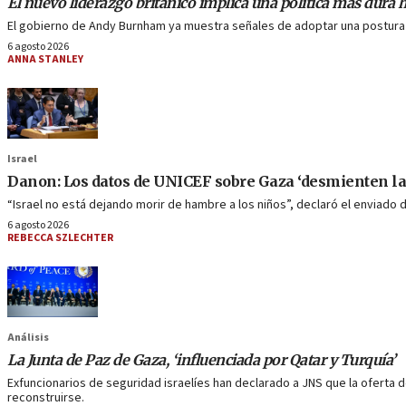
El nuevo liderazgo británico implica una política más dura h
El gobierno de Andy Burnham ya muestra señales de adoptar una postura i
6 agosto 2026
ANNA STANLEY
Israel
Danon: Los datos de UNICEF sobre Gaza ‘desmienten la 
“Israel no está dejando morir de hambre a los niños”, declaró el enviado 
6 agosto 2026
REBECCA SZLECHTER
Análisis
La Junta de Paz de Gaza, ‘influenciada por Qatar y Turquía’
Exfuncionarios de seguridad israelíes han declarado a JNS que la oferta 
reconstruirse.