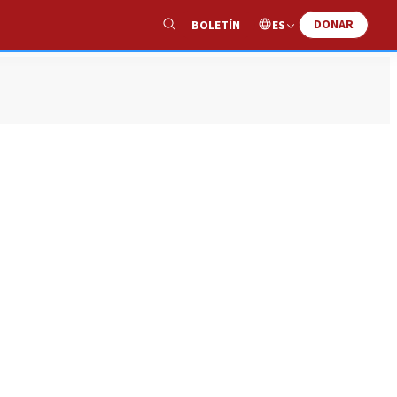
DONAR
ES
BOLETÍN
Show
Search