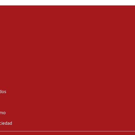
dos
smo
ciedad