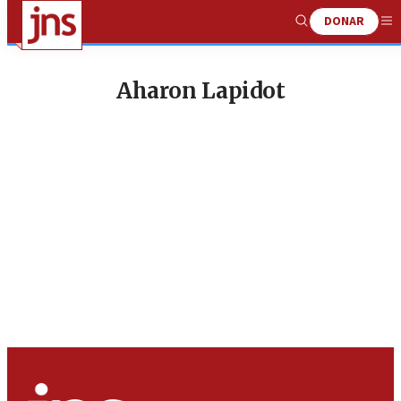
DONAR
Show
Me
Search
Aharon Lapidot