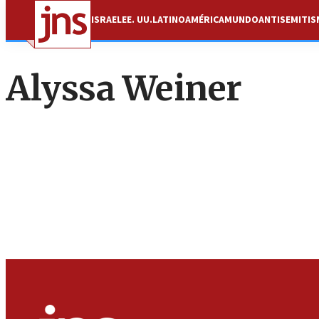
ISRAEL
EE. UU.
LATINOAMÉRICA
MUNDO
ANTISEMITI
Alyssa Weiner