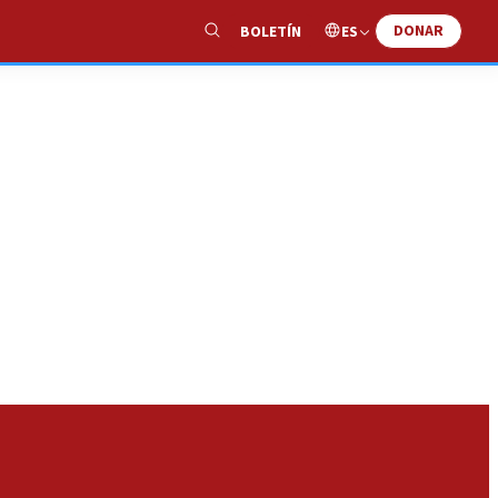
DONAR
ES
BOLETÍN
Show
Search