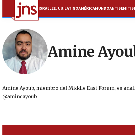
ISRAEL
EE. UU.
LATINOAMÉRICA
MUNDO
ANTISEMITI
Amine Ayou
Amine Ayoub, miembro del Middle East Forum, es analist
@amineayoub