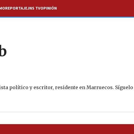
SMO
REPORTAJE
JNS TV
OPINIÓN
b
a político y escritor, residente en Marruecos. Síguelo 