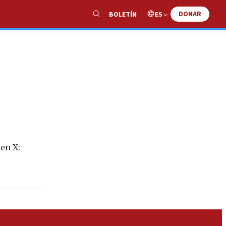
DONAR
ES
BOLETÍN
Show
Search
en X: