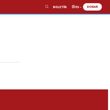
DONAR
ES
BOLETÍN
Show
Search