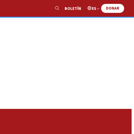
DONAR
ES
BOLETÍN
Show
Search