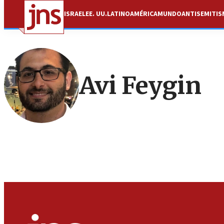
ISRAEL
EE. UU.
LATINOAMÉRICA
MUNDO
ANTISEMITI
Avi Feygin