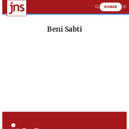
DONAR
Show
Me
Search
Beni Sabti