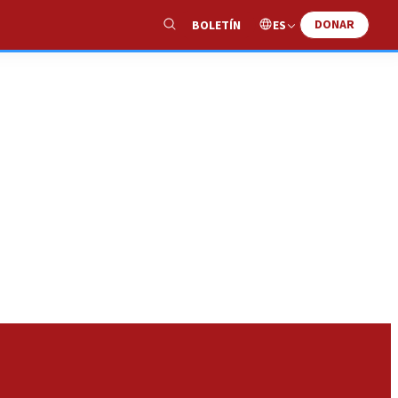
DONAR
ES
BOLETÍN
Show
Search