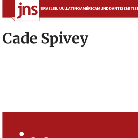
ISRAEL
EE. UU.
LATINOAMÉRICA
MUNDO
ANTISEMITI
Cade Spivey