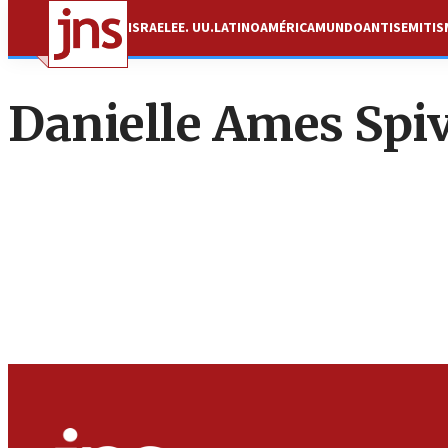
ISRAEL
EE. UU.
LATINOAMÉRICA
MUNDO
ANTISEMITI
Danielle Ames Spi