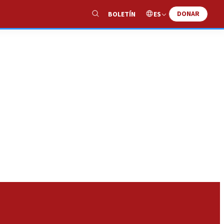
DONAR
ES
BOLETÍN
Show
Search