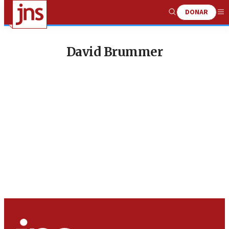
DONAR
Show
Me
Search
David Brummer