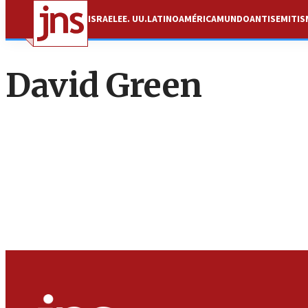
ISRAEL
EE. UU.
LATINOAMÉRICA
MUNDO
ANTISEMITI
David Green