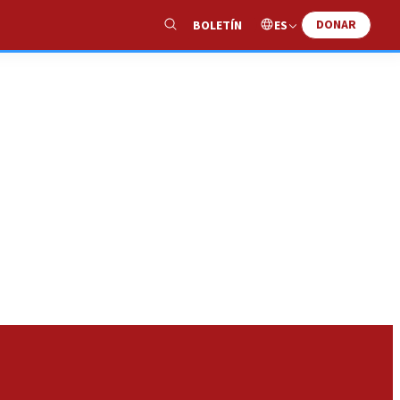
DONAR
ES
BOLETÍN
Show
Search