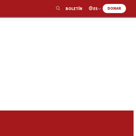
DONAR
ES
BOLETÍN
Show
Search