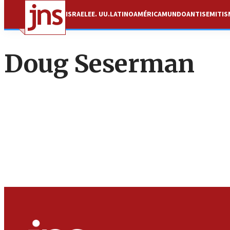
ISRAEL
EE. UU.
LATINOAMÉRICA
MUNDO
ANTISEMITI
Doug Seserman