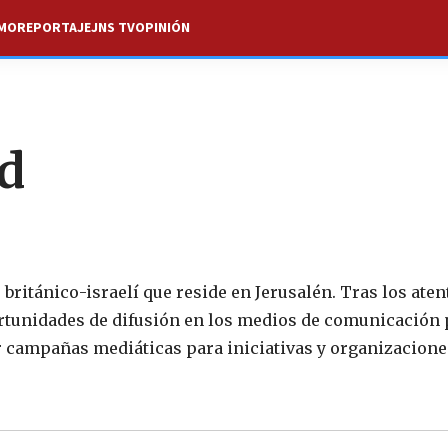
SMO
REPORTAJE
JNS TV
OPINIÓN
d
británico-israelí que reside en Jerusalén. Tras los ate
oportunidades de difusión en los medios de comunicación 
r campañas mediáticas para iniciativas y organizacione