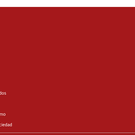
dos
smo
ciedad