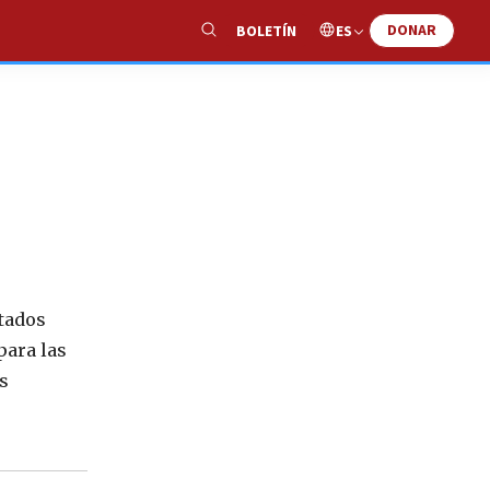
DONAR
ES
BOLETÍN
Show
Search
ntados
para las
s