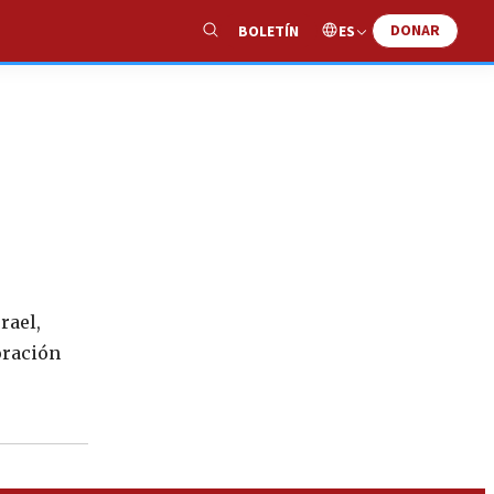
DONAR
ES
BOLETÍN
Show
Search
rael,
oración