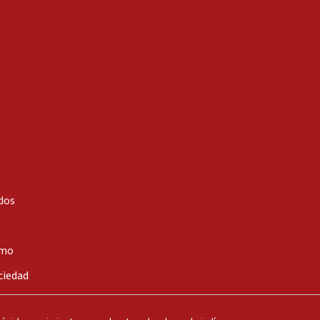
dos
smo
ciedad