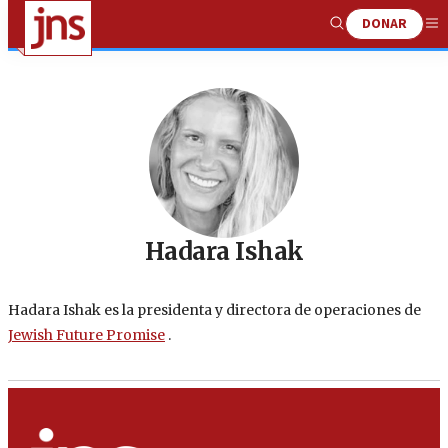
DONAR
Show
Me
Search
Hadara Ishak
Hadara Ishak es la presidenta y directora de operaciones de
Jewish Future Promise
.