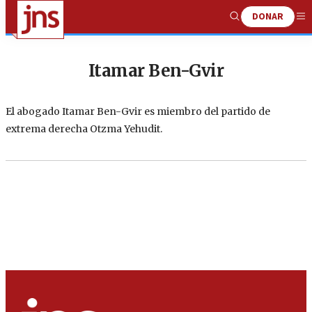
DONAR
Show
Me
Search
Itamar Ben-Gvir
El abogado Itamar Ben-Gvir es miembro del partido de
extrema derecha Otzma Yehudit.