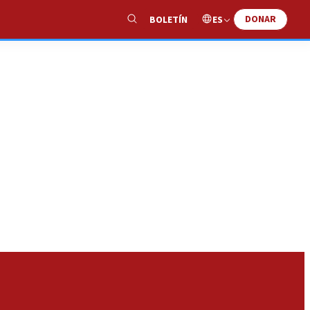
DONAR
ES
BOLETÍN
Show
Search