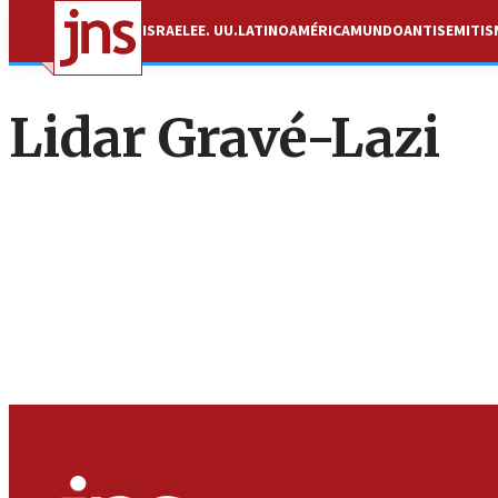
ISRAEL
EE. UU.
LATINOAMÉRICA
MUNDO
ANTISEMITI
Lidar Gravé-Lazi