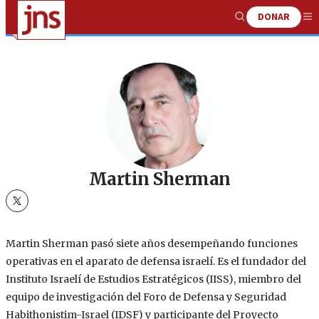
DONAR
Show
Me
Search
Martin Sherman
twitter
Martin Sherman pasó siete años desempeñando funciones
operativas en el aparato de defensa israelí. Es el fundador del
Instituto Israelí de Estudios Estratégicos (IISS), miembro del
equipo de investigación del Foro de Defensa y Seguridad
Habithonistim-Israel (IDSF) y participante del Proyecto