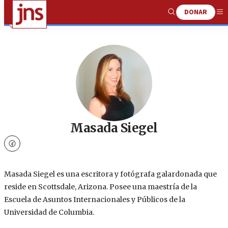
DONAR
Show
Me
Search
Masada Siegel
facebook
Masada Siegel es una escritora y fotógrafa galardonada que
reside en Scottsdale, Arizona. Posee una maestría de la
Escuela de Asuntos Internacionales y Públicos de la
Universidad de Columbia.