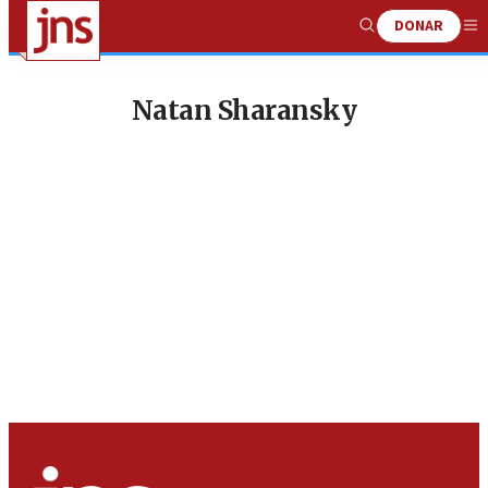
DONAR
Show
Me
Search
Natan Sharansky