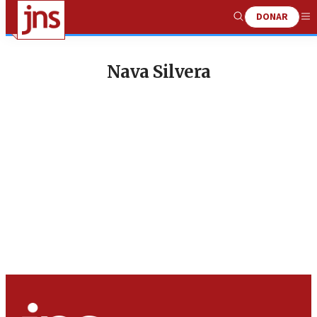
DONAR
Show
Me
Search
Nava Silvera