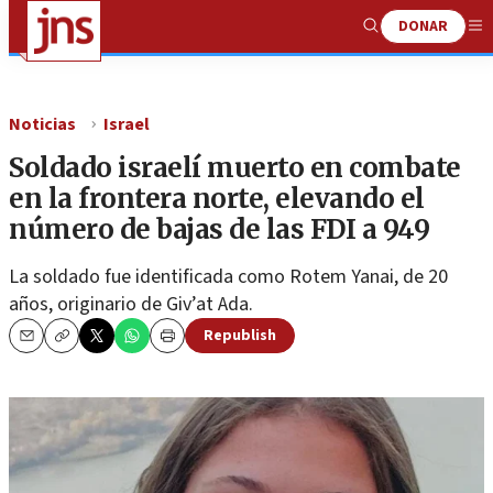
DONAR
Show
Me
Search
Noticias
Israel
Soldado israelí muerto en combate
en la frontera norte, elevando el
número de bajas de las FDI a 949
La soldado fue identificada como Rotem Yanai, de 20
años, originario de Giv’at Ada.
Republish
Email
Copy
Print