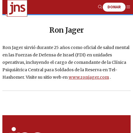
DONAR
Show
Me
Search
Ron Jager
Ron Jager sirvió durante 25 años como oficial de salud mental
en las Fuerzas de Defensa de Israel (FDI) en unidades
operativas, incluyendo el cargo de comandante de la Clínica
Psiquiátrica Central para Soldados de la Reserva en Tel-
Hashomer. Visite su sitio web en
www.ronjager.com
.