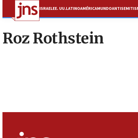
ISRAEL
EE. UU.
LATINOAMÉRICA
MUNDO
ANTISEMITI
Roz Rothstein