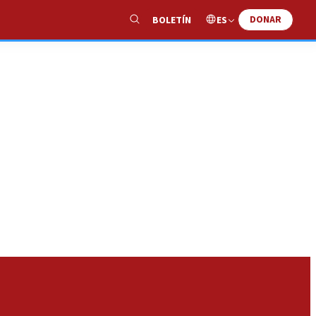
DONAR
ES
BOLETÍN
Show
Search