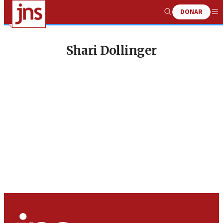
DONAR
Show
Me
Search
Shari Dollinger