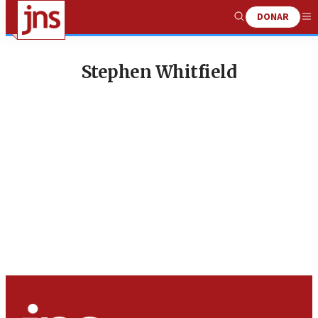
DONAR
Show
Me
Search
Stephen Whitfield