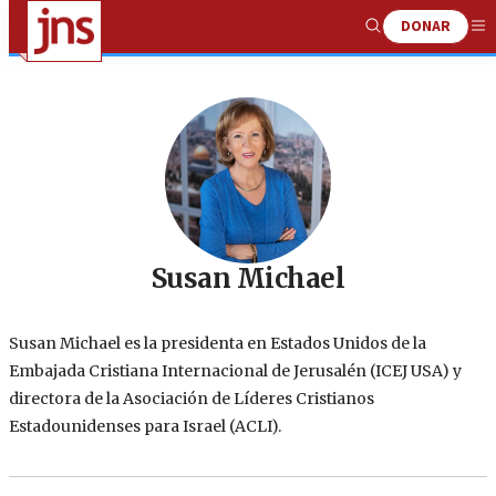
DONAR
Show
Me
Search
Susan Michael
Susan Michael es la presidenta en Estados Unidos de la
Embajada Cristiana Internacional de Jerusalén (ICEJ USA) y
directora de la Asociación de Líderes Cristianos
Estadounidenses para Israel (ACLI).