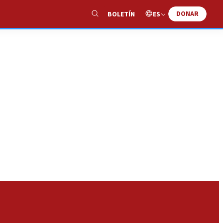
DONAR
ES
BOLETÍN
Show
Search