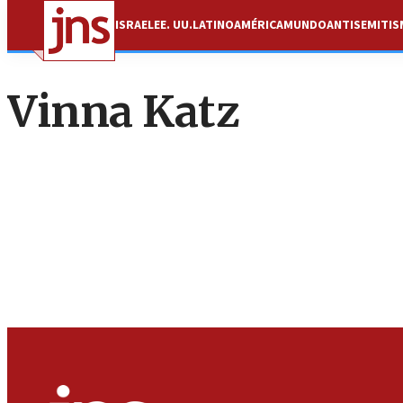
ISRAEL
EE. UU.
LATINOAMÉRICA
MUNDO
ANTISEMITI
Vinna Katz