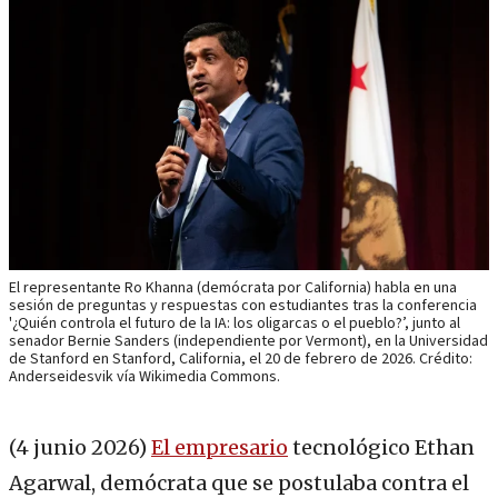
El representante Ro Khanna (demócrata por California) habla en una
sesión de preguntas y respuestas con estudiantes tras la conferencia
'¿Quién controla el futuro de la IA: los oligarcas o el pueblo?’, junto al
senador Bernie Sanders (independiente por Vermont), en la Universidad
de Stanford en Stanford, California, el 20 de febrero de 2026. Crédito:
Anderseidesvik vía Wikimedia Commons.
(4 junio 2026)
El empresario
tecnológico Ethan
Agarwal, demócrata que se postulaba contra el