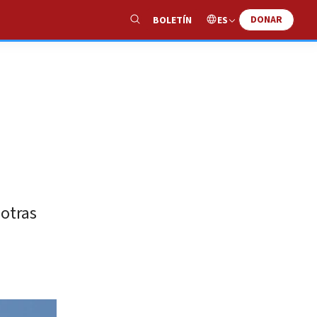
DONAR
ES
BOLETÍN
Show
Search
 otras