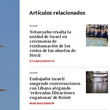
Artículos relacionados
Israel
Netanyahu resalta la
unidad de Israel en
ceremonia de
reinhumación de los
restos de los abuelos de
Herzl
ETGAR LEFKOVITS
Israel
Embajador israelí
suspende conversaciones
con Líbano alegando
‘reiteradas filtraciones
engañosas’ de Beirut
MIKE WAGENHEIM