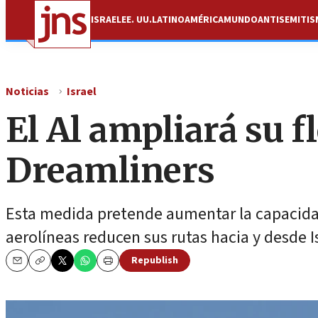
ISRAEL
EE. UU.
LATINOAMÉRICA
MUNDO
ANTISEMITI
Noticias
Israel
El Al ampliará su f
Dreamliners
Esta medida pretende aumentar la capacidad
aerolíneas reducen sus rutas hacia y desde Is
Republish
Email
Copy
Print