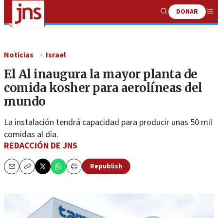
DONAR
Show
Me
Search
Noticias
Israel
El Al inaugura la mayor planta de
comida kosher para aerolíneas del
mundo
La instalación tendrá capacidad para producir unas 50 mil
comidas al día.
REDACCIÓN DE JNS
Republish
Email
Copy
Print