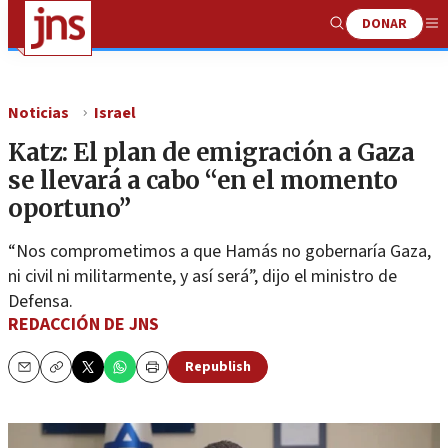
DONAR
Show
Me
Search
Noticias
Israel
Katz: El plan de emigración a Gaza
se llevará a cabo “en el momento
oportuno”
“Nos comprometimos a que Hamás no gobernaría Gaza,
ni civil ni militarmente, y así será”, dijo el ministro de
Defensa.
REDACCIÓN DE JNS
Republish
Email
Copy
Print