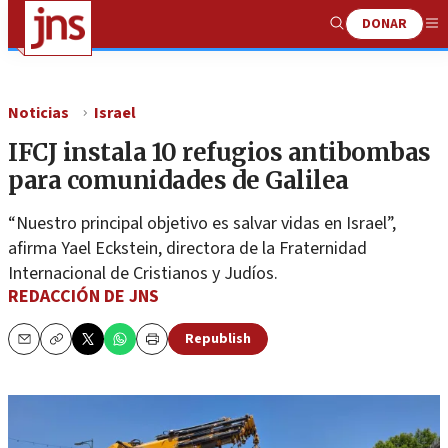
DONAR
Show
Me
Search
Noticias
Israel
IFCJ instala 10 refugios antibombas
para comunidades de Galilea
“Nuestro principal objetivo es salvar vidas en Israel”,
afirma Yael Eckstein, directora de la Fraternidad
Internacional de Cristianos y Judíos.
REDACCIÓN DE JNS
Republish
Email
Copy
Print