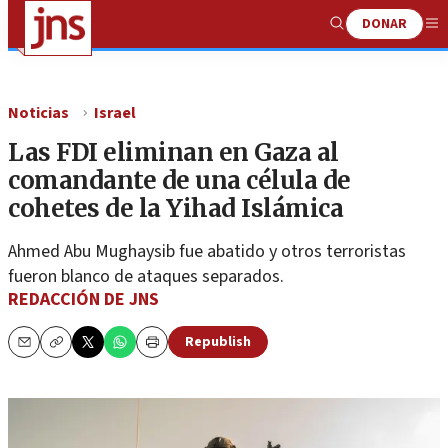
DONAR
Show
Me
Search
Noticias
Israel
Las FDI eliminan en Gaza al
comandante de una célula de
cohetes de la Yihad Islámica
Ahmed Abu Mughaysib fue abatido y otros terroristas
fueron blanco de ataques separados.
REDACCIÓN DE JNS
Republish
Email
Copy
Print