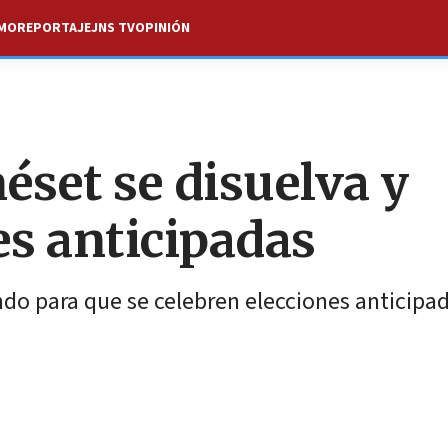
SMO
REPORTAJE
JNS TV
OPINIÓN
éset se disuelva y
s anticipadas
ndo para que se celebren elecciones anticipa