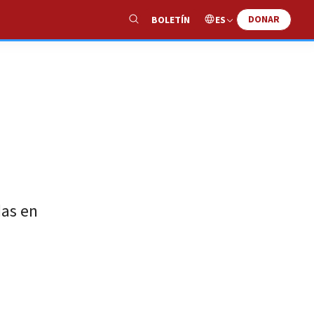
DONAR
ES
BOLETÍN
Show
Search
das en