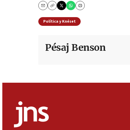
Email
Copy
Print
Política y Knéset
Pésaj Benson