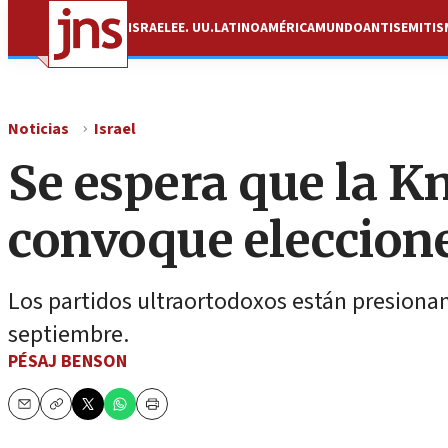
ISRAEL
EE. UU.
LATINOAMÉRICA
MUNDO
ANTISEMITI
Noticias
Israel
Se espera que la Kn
convoque eleccione
Los partidos ultraortodoxos están presiona
septiembre.
PÉSAJ BENSON
Email
Copy
Print