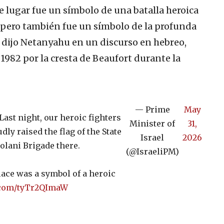
e lugar fue un símbolo de una batalla heroica
 pero también fue un símbolo de la profunda
, dijo Netanyahu en un discurso en hebreo,
e 1982 por la cresta de Beaufort durante la
— Prime
May
ast night, our heroic fighters
Minister of
31,
ly raised the flag of the State
Israel
2026
Golani Brigade there.
(@IsraeliPM)
lace was a symbol of a heroic
r.com/tyTr2QImaW