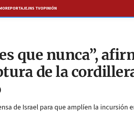
SMO
REPORTAJE
JNS TV
OPINIÓN
es que nunca”, afi
ura de la cordiller
o
nsa de Israel para que amplíen la incursión e