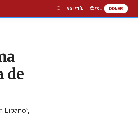
DONAR
ES
BOLETÍN
Show
Search
rma
a de
n Líbano”,