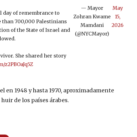
— Mayor
May
l day of remembrance to
Zohran Kwame
15,
 than 700,000 Palestinians
Mamdani
2026
ion of the State of Israel and
(@NYCMayor)
llowed.
vivor. She shared her story
om/z2PBOaJq5Z
rael en 1948 y hasta 1970, aproximadamente
 huir de los países árabes.