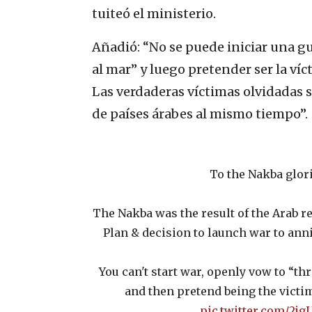
tuiteó el ministerio.
Añadió: “No se puede iniciar una gue
al mar” y luego pretender ser la ví
Las verdaderas víctimas olvidadas 
de países árabes al mismo tiempo”.
To the Nakba glori
The Nakba was the result of the Arab re
Plan & decision to launch war to annih
You can't start war, openly vow to “thr
and then pretend being the victim
pic.twitter.com/2jg