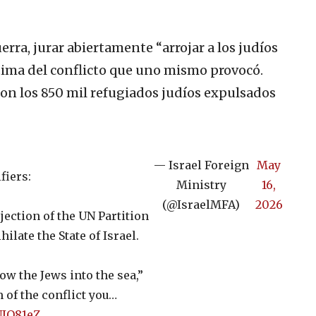
rra, jurar abiertamente “arrojar a los judíos
ctima del conflicto que uno mismo provocó.
son los 850 mil refugiados judíos expulsados
— Israel Foreign
May
fiers:
Ministry
16,
(@IsraelMFA)
2026
jection of the UN Partition
ilate the State of Israel.
ow the Jews into the sea,”
 of the conflict you…
UIO81eZ