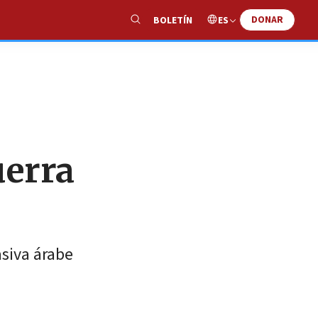
DONAR
ES
BOLETÍN
Show
Search
uerra
siva árabe