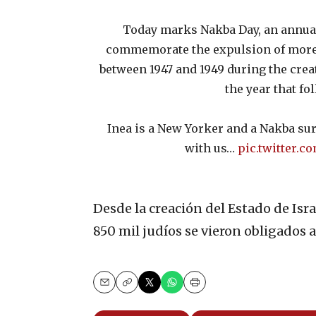
Today marks Nakba Day, an annua
commemorate the expulsion of more
between 1947 and 1949 during the creat
the year that fo
Inea is a New Yorker and a Nakba sur
with us…
pic.twitter.c
Desde la creación del Estado de Is
850 mil judíos se vieron obligados a
Email
Copy
Print