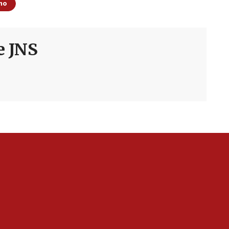
ino
e JNS