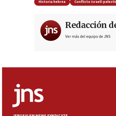
Historia hebrea
Conflicto israelí-palest
Redacción d
Ver más del equipo de JNS
JERUSALEM NEWS SYNDICATE