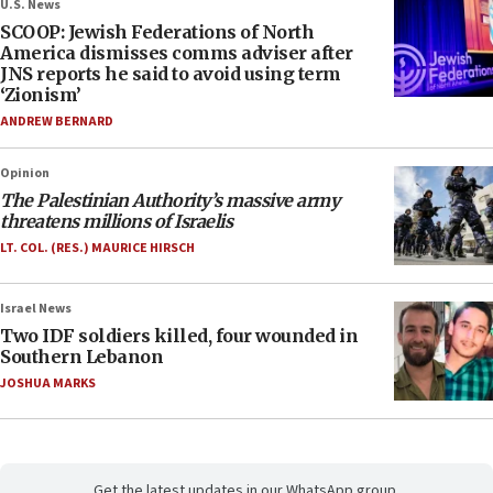
U.S. News
SCOOP: Jewish Federations of North
America dismisses comms adviser after
JNS reports he said to avoid using term
‘Zionism’
ANDREW BERNARD
Opinion
The Palestinian Authority’s massive army
threatens millions of Israelis
LT. COL. (RES.) MAURICE HIRSCH
Israel News
Two IDF soldiers killed, four wounded in
Southern Lebanon
JOSHUA MARKS
Get the latest updates in our WhatsApp group.