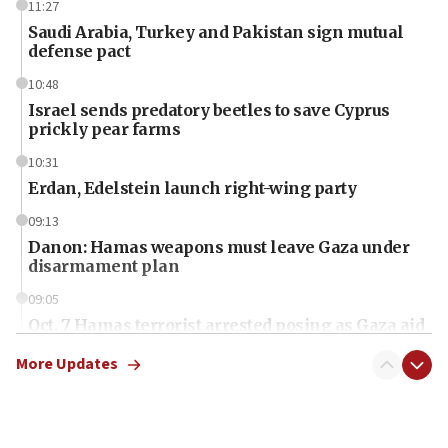
11:27
Saudi Arabia, Turkey and Pakistan sign mutual
defense pact
10:48
Israel sends predatory beetles to save Cyprus
prickly pear farms
10:31
Erdan, Edelstein launch right-wing party
09:13
Danon: Hamas weapons must leave Gaza under
disarmament plan
09:05
Oct. 7 Hamas terrorist arrested posing as Gaza aid
truck driver
More Updates
08:50
UNICEF study: Malnutrition lower in Gaza than in
surrounding Arab countries