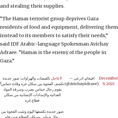
and stealing their supplies.
“The Hamas terrorist group deprives Gaza
residents of food and equipment, delivering them
instead to its members to satisfy their needs,”
said IDF Arabic-language Spokesman Avichay
Adraee. “Hamas is the enemy of the people in
Gaza.”
بالقبضات والهراوات: صور جديدة
#عاجل
— افيخاي ادرعي
December
تكشف الفجوة بين سكان غزة وقادة حماس!
(@AvichayAdraee)
9, 2023
يقوم رجال حماس بضرب وسرقة المواد
الغذائية والإمدادات الإنسانية من سكان
قطاع غزة
صور جديدة نكشفها اليوم وتثبت الفجوة بين
رجال حماس وسكان القطاع حيث قام