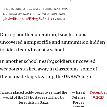
אמש, תקפו כוחות זרוע הים מבנה ברצועת עזה בו זוהו
מספר מחבלים ע״י הכוחות היבשתיים המתמרנים
pic.twitter.com/RHvgZv8kst
ברצועה >>
During another operation, Israeli troops
uncovered a sniper rifle and ammunition hidden
inside a teddy bear at a school.
In another school nearby, soldiers uncovered
weapons stashed away in classrooms, some of
them inside bags bearing the UNRWA logo.
Israelis placed teddy bears to remind the
— Israel
December
world of the 137 hostages still held by
Defense
9, 2023
terrorists in Gaza.
Forces